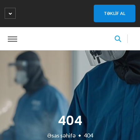
TƏKLİF AL
404
Əsas səhifə
404