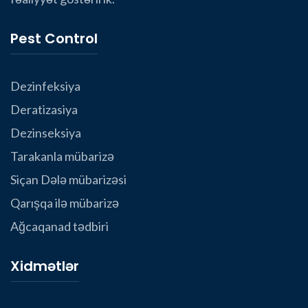
Pest Control
Dezinfeksiya
Deratizasiya
Dezinseksiya
Tarakanla mübarizə
Siçan Dələ mübarizəsi
Qarışqa ilə mübarizə
Ağcaqanad tədbiri
Xidmətlər