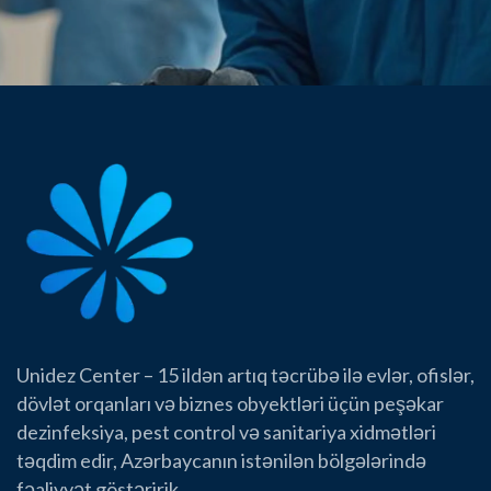
Unidez Center – 15 ildən artıq təcrübə ilə evlər, ofislər,
dövlət orqanları və biznes obyektləri üçün peşəkar
dezinfeksiya, pest control və sanitariya xidmətləri
təqdim edir, Azərbaycanın istənilən bölgələrində
fəaliyyət göstəririk.