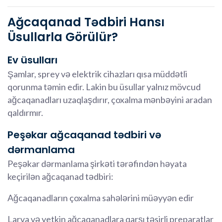
Ağcaqanad Tədbiri Hansı
Üsullarla Görülür?
Ev üsulları
Şamlar, sprey və elektrik cihazları qısa müddətli
qorunma təmin edir. Lakin bu üsullar yalnız mövcud
ağcaqanadları uzaqlaşdırır, çoxalma mənbəyini aradan
qaldırmır.
Peşəkar ağcaqanad tədbiri və
dərmanlama
Peşəkar dərmanlama şirkəti tərəfindən həyata
keçirilən ağcaqanad tədbiri:
Ağcaqanadların çoxalma sahələrini müəyyən edir
Larva və yetkin ağcaqanadlara qarşı təsirli preparatlar