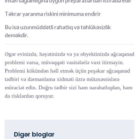
İnsan sağlamlığına uyğun preparatlardan istifadə edir
Təkrar yaranma riskini minimuma endirir
Bu isə uzunmüddətli rahatlıq və təhlükəsizlik
deməkdir.
Əgər evinizdə, həyətinizdə və ya obyektinizdə ağcaqanad
problemi varsa, müvəqqəti vasitələrlə vaxt itirməyin.
Problemi kökündən həll etmək üçün peşəkar ağcaqanad
tədbiri və dərmanlama xidməti üzrə mütəxəssislərə
müraciət edin. Doğru tədbir sizi həm narahatlıqdan, həm
də risklərdən qoruyur.
Digər bloglar