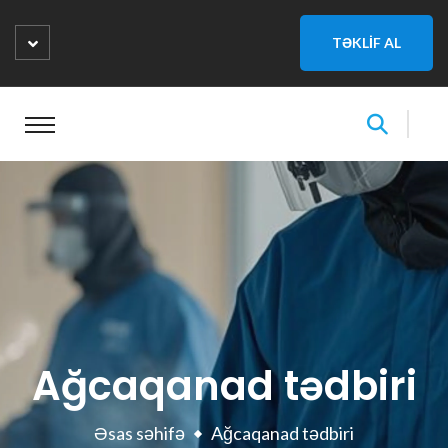
TƏKLİF AL
Ağcaqanad tədbiri
Əsas səhifə
Ağcaqanad tədbiri