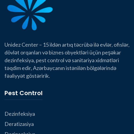
Unidez Center – 15 ildən artıq təcrübə ilə evlər, ofislər,
dövlət orqanları və biznes obyektləri üçün peşəkar
dezinfeksiya, pest control və sanitariya xidmətləri
təqdim edir, Azərbaycanın istənilən bölgələrində
fəaliyyət göstəririk.
Pest Control
Dezinfeksiya
Deratizasiya