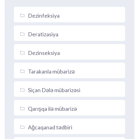
Dezinfeksiya
Deratizasiya
Dezinseksiya
Tarakanla mübarizə
Siçan Dələ mübarizəsi
Qarışqa ilə mübarizə
Ağcaqanad tədbiri