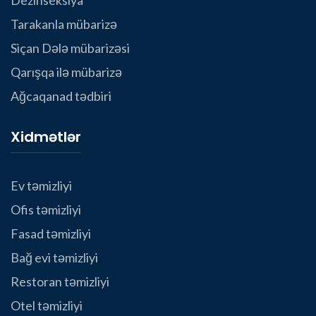
Dezinseksiya
Tarakanla mübarizə
Siçan Dələ mübarizəsi
Qarışqa ilə mübarizə
Ağcaqanad tədbiri
Xidmətlər
Ev təmizliyi
Ofis təmizliyi
Fasad təmizliyi
Bağ evi təmizliyi
Restoran təmizliyi
Otel təmizliyi