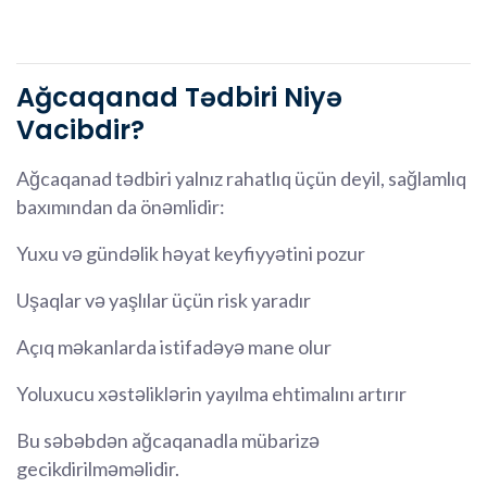
Ağcaqanad Tədbiri Niyə
Vacibdir?
Ağcaqanad tədbiri yalnız rahatlıq üçün deyil, sağlamlıq
baxımından da önəmlidir:
Yuxu və gündəlik həyat keyfiyyətini pozur
Uşaqlar və yaşlılar üçün risk yaradır
Açıq məkanlarda istifadəyə mane olur
Yoluxucu xəstəliklərin yayılma ehtimalını artırır
Bu səbəbdən ağcaqanadla mübarizə
gecikdirilməməlidir.