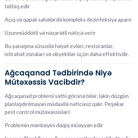
tətbiq edir
Açıq və qapalı sahələrdə kompleks dezinfeksiya aparır
Uzunmüddətli və nəzarətli nəticə verir
Bu yanaşma xüsusilə həyət evləri, restoranlar,
istirahət zonaları və obyektlər üçün daha effektivdir.
Ağcaqanad Tədbirində Niyə
Mütəxəssis Vacibdir?
Ağcaqanad problemi səthi görünə bilər, lakin düzgün
planlaşdırılmayan müdaxilə nəticəsiz qalır. Peşəkar
pest control mütəxəssisləri:
Problemin mənbəyini dəqiq müəyyən edir