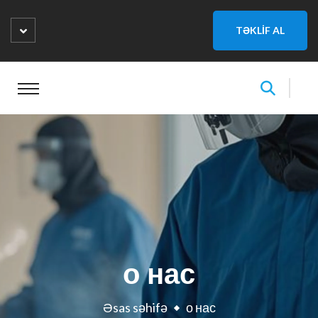
TƏKLİF AL
о нас
Əsas səhifə
о нас