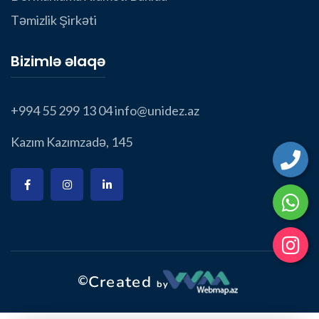
Təmizlik Şirkəti
Bizimlə əlaqə
+994 55 299 13 04
info@unidez.az
Kazım Kazımzadə, 145
©