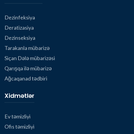
Dezinfeksiya
Deratizasiya
Dezinseksiya
Tarakanla mübarizə
Siçan Dələ mübarizəsi
Qarışqa ilə mübarizə
Ağcaqanad tədbiri
Xidmətlər
Ev təmizliyi
Ofis təmizliyi