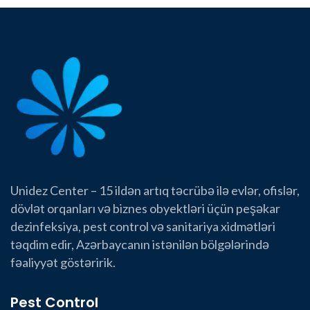
Unidez Center – 15 ildən artıq təcrübə ilə evlər, ofislər,
dövlət orqanları və biznes obyektləri üçün peşəkar
dezinfeksiya, pest control və sanitariya xidmətləri
təqdim edir, Azərbaycanın istənilən bölgələrində
fəaliyyət göstəririk.
Pest Control