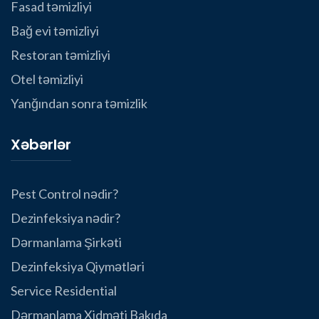
Fasad təmizliyi
Bağ evi təmizliyi
Restoran təmizliyi
Otel təmizliyi
Yanğından sonra təmizlik
Xəbərlər
Pest Control nədir?
Dezinfeksiya nədir?
Dərmanlama Şirkəti
Dezinfeksiya Qiymətləri
Service Residential
Dərmanlama Xidməti Bakıda