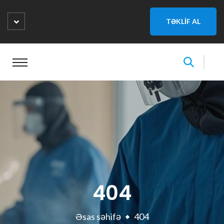
TƏKLİF AL
404
Əsas səhifə
404