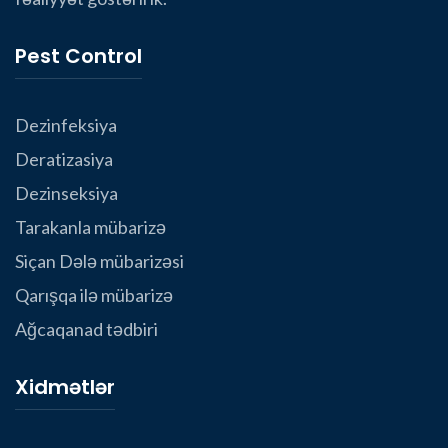
Pest Control
Dezinfeksiya
Deratizasiya
Dezinseksiya
Tarakanla mübarizə
Siçan Dələ mübarizəsi
Qarışqa ilə mübarizə
Ağcaqanad tədbiri
Xidmətlər