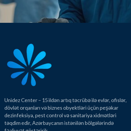
Unidez Center – 15 ildən artıq təcrübə ilə evlər, ofislər,
dövlət orqanları və biznes obyektləri üçün peşəkar
dezinfeksiya, pest control və sanitariya xidmətləri
təqdim edir, Azərbaycanın istənilən bölgələrində
fəaliyyət göstəririk.